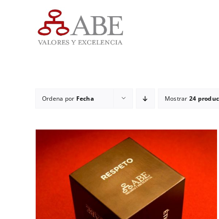
Saltar
al
contenido
Ordena por
Fecha
Mostrar
24 produc
ADD TO CART
/
DETALLES