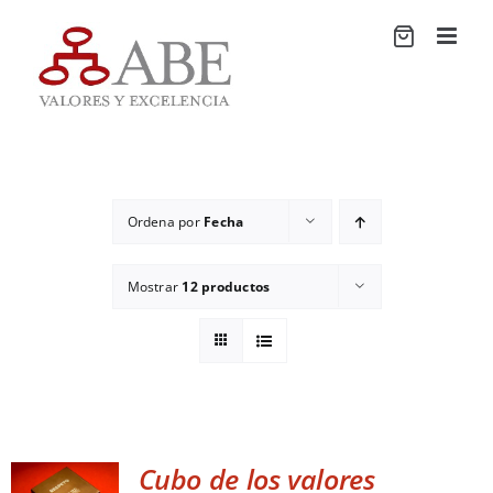
Saltar
al
contenido
Ordena por
Fecha
Mostrar
12 productos
Cubo de los valores
ADD TO