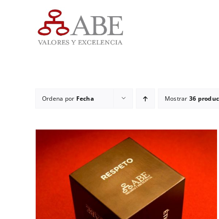
Saltar
al
contenido
Ordena por
Fecha
Mostrar
36 produc
ADD TO CART
/
DETALLES