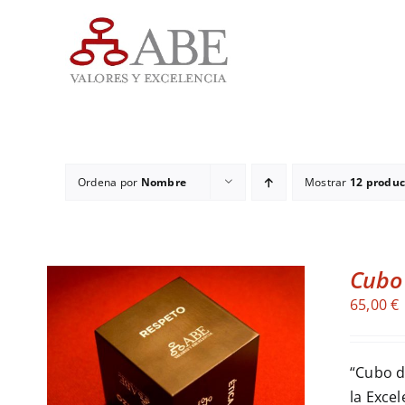
Saltar
al
contenido
Ordena por
Nombre
Mostrar
12 produc
Cubo 
65,00
€
“Cubo d
ADD TO CART
/
DETALLES
la Excel