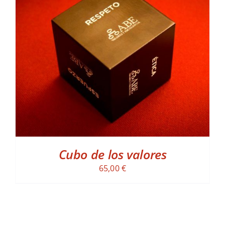
ADD TO CART
/
DETALLES
Cubo de los valores
65,00
€