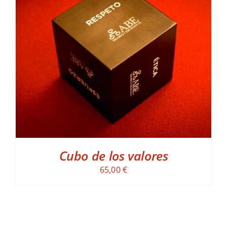
ADD TO CART
/
DETALLES
Cubo de los valores
65,00
€