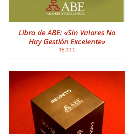
Libro de ABE: «Sin Valores No
Hay Gestión Excelente»
15,00
€
ADD TO CART
/
DETALLES