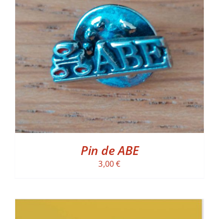
ADD TO CART
/
DETALLES
Pin de ABE
3,00
€