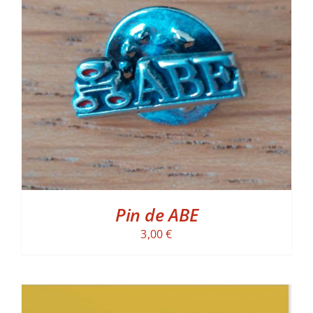
ADD TO CART
/
DETALLES
Pin de ABE
3,00
€