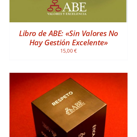
Libro de ABE: «Sin Valores No
Hay Gestión Excelente»
15,00
€
ADD TO CART
/
DETALLES