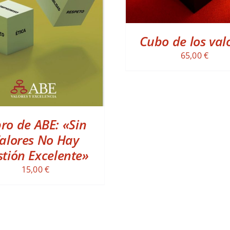
D TO CART
/
DETALLES
Cubo de los val
65,00
€
bro de ABE: «Sin
alores No Hay
tión Excelente»
15,00
€