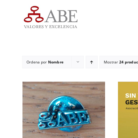
Saltar
al
contenido
Ordena por
Nombre
Mostrar
24 produc
ADD TO CART
/
DETALLES