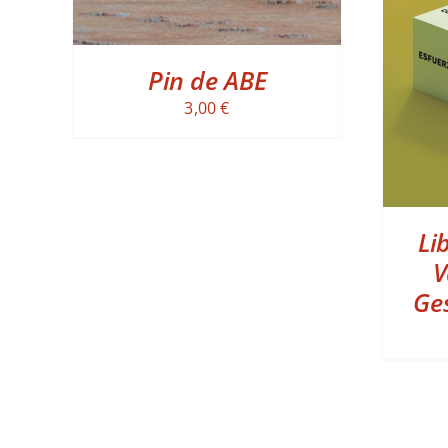
AD
Pin de ABE
3,00
€
Li
V
Ges