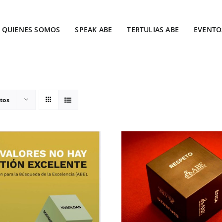
QUIENES SOMOS
SPEAK ABE
TERTULIAS ABE
EVENTO
tos
ADD TO CART
/
DETAL