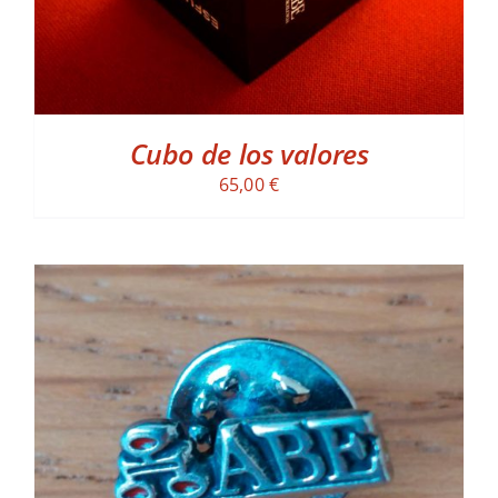
Cubo de los valores
65,00
€
ADD TO CART
/
DETALLES