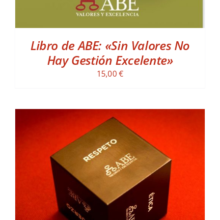
Libro de ABE: «Sin Valores No
Hay Gestión Excelente»
15,00
€
ADD TO CART
/
DETALLES