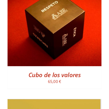
ADD TO CART
/
DETALLES
Cubo de los valores
65,00
€