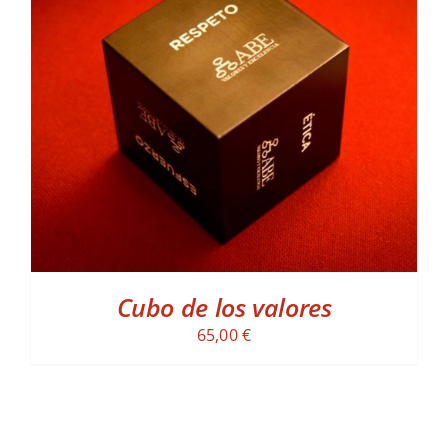
ADD TO CART
/
DETALLES
Cubo de los valores
65,00
€