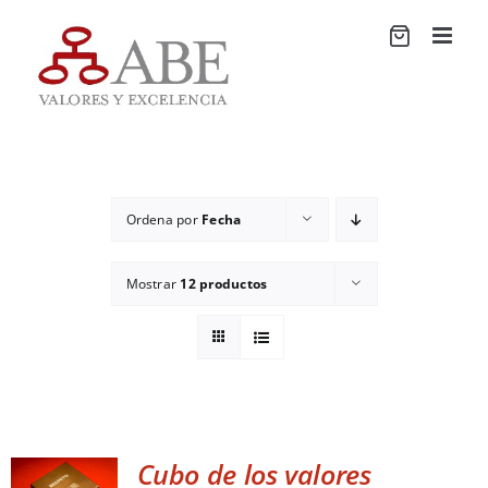
Saltar
al
contenido
Ordena por
Fecha
Mostrar
12 productos
Cubo de los valores
ADD TO