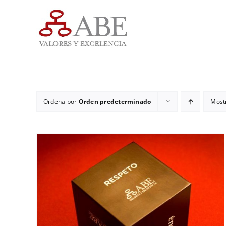
Saltar
al
contenido
Ordena por
Orden predeterminado
Most
ADD TO CART
/
DETALLES