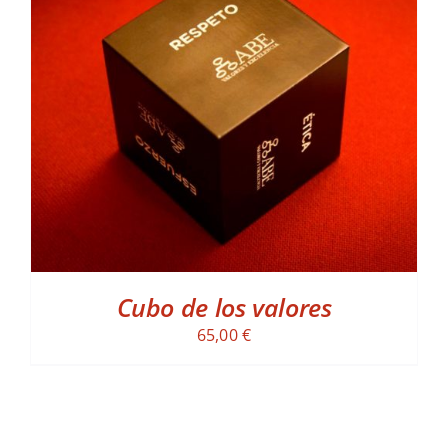
ADD TO CART
/
DETALLES
Cubo de los valores
65,00
€