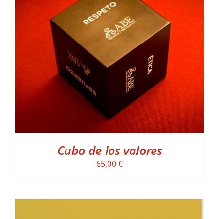
ADD TO CART
/
DETALLES
Cubo de los valores
65,00
€