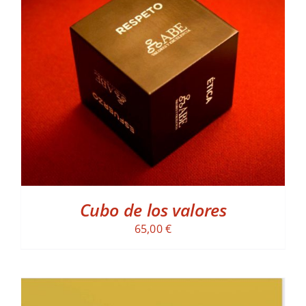
ADD TO CART
/
DETALLES
Cubo de los valores
65,00
€